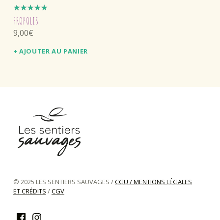
Note
PROPOLIS
5.00
sur
9,00
€
5
AJOUTER AU PANIER
les sentiers sauvages
GAMME D'HERBORISTERIE CONÇUE ARTISANALEMENT EN CHARTREUSE
© 2025 LES SENTIERS SAUVAGES /
CGU / MENTIONS LÉGALES
ET CRÉDITS
/
CGV
Facebook
Instagram