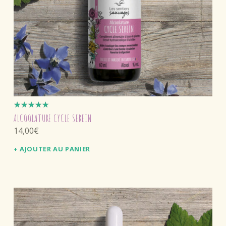
Note
ALCOOLATURE CYCLE SEREIN
5.00
sur
14,00
€
5
AJOUTER AU PANIER