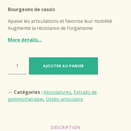
client
Bourgeons de cassis
Apaise les articulations et favorise leur mobilité
Augmente la résistance de l’organisme
More details…
quantité de Extrait de bourgeons de Cassis
AJOUTER AU PANIER
Catégories :
Alcoolatures
,
Extraits de
gemmothérapie
,
Ostéo-articulaire
DESCRIPTION