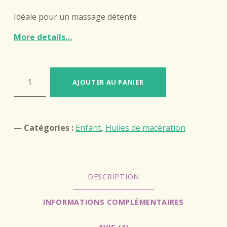
client
Idéale pour un massage détente
More details…
quantité de Huile apaisante à la lavande
AJOUTER AU PANIER
Catégories :
Enfant
,
Huiles de macération
DESCRIPTION
INFORMATIONS COMPLÉMENTAIRES