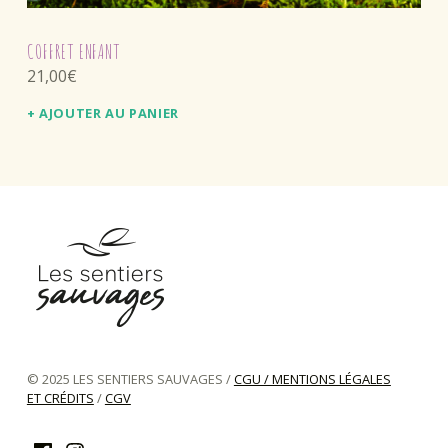
COFFRET ENFANT
21,00
€
AJOUTER AU PANIER
les sentiers sauvages
GAMME D'HERBORISTERIE CONÇUE ARTISANALEMENT EN CHARTREUSE
© 2025 LES SENTIERS SAUVAGES /
CGU / MENTIONS LÉGALES
ET CRÉDITS
/
CGV
Facebook
Instagram