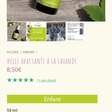
ACCUEIL
/
ENFANT
/
HUILE APAISANTE À LA LAVANDE
8,50
€
(
1
avis client)
Noté
1
5.00
sur 5
basé sur
notation
50 ml