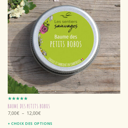
Note
BAUME DES PETITS BOBOS
5.00
sur
Plage de prix : 7,00€ à 12,00€
7,00
€
–
12,00
€
5
CHOIX DES OPTIONS