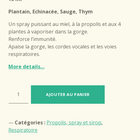
client
Plantain, Echinacée, Sauge, Thym
Un spray puissant au miel, à la propolis et aux 4
plantes à vaporiser dans la gorge.
Renforce l’immunité.
Apaise la gorge, les cordes vocales et les voies
respiratoires.
More details…
quantité de Spray buccal, plantes et propolis
AJOUTER AU PANIER
Catégories :
Propolis, spray et sirop
,
Respiratoire