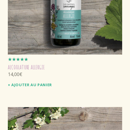
Note
ALCOOLATURE ALLERGIE
5.00
sur
14,00
€
5
AJOUTER AU PANIER