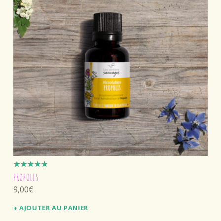
Note
PROPOLIS
5.00
sur
9,00
€
5
AJOUTER AU PANIER