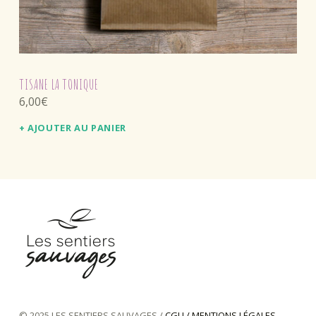
TISANE LA TONIQUE
6,00
€
AJOUTER AU PANIER
les sentiers sauvages
GAMME D'HERBORISTERIE CONÇUE ARTISANALEMENT EN CHARTREUSE
© 2025 LES SENTIERS SAUVAGES /
CGU / MENTIONS LÉGALES